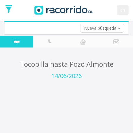
Fecha
de
en
Vuelta (opcional)
Ida
Fecha
de
Nueva búsqueda
Vuelta
Tocopilla hasta Pozo Almonte
14/06/2026