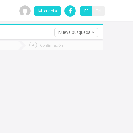
Mi cuenta
ES
EN
Nueva búsqueda
 (opcional)
Confirmación
ha
ta