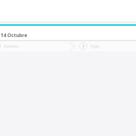
 14 Octubre
de quieres ir?
Ida
Vuelta
Asientos
Pago
*
Fec
ueva Imperial
Fecha
de
de
Vuel
Ida