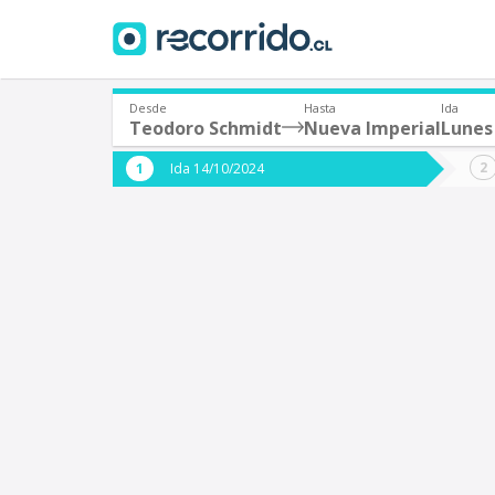
Desde
Hasta
Ida
Teodoro Schmidt
Nueva Imperial
Lunes
¿De dónde partes?
¿A dón
Ida 14/10/2024
*
*
Teodoro Schmidt
N
Origen
Destino