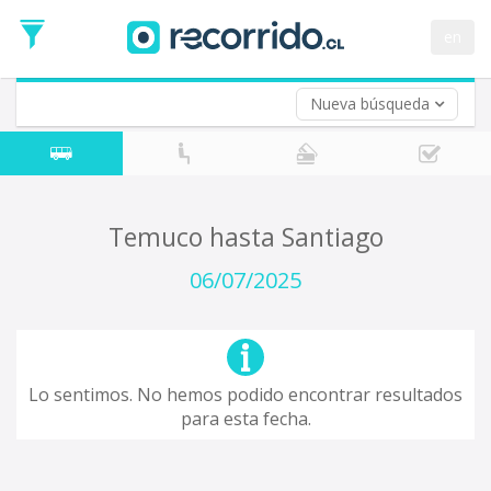
Fecha
de
en
Vuelta (opcional)
Ida
Fecha
de
Nueva búsqueda
Vuelta
Temuco hasta Santiago
06/07/2025
Lo sentimos. No hemos podido encontrar resultados
para esta fecha.