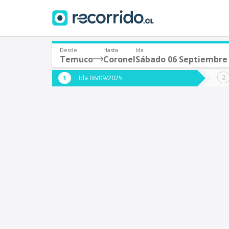
Desde
Hasta
Ida
Temuco
Coronel
Sábado 06 Septiembre
¿De dónde partes?
¿A dón
Ida 06/09/2025
*
*
Temuco
C
Origen
Destino