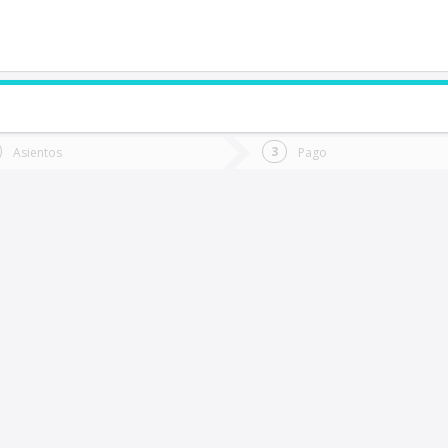
de quieres ir?
Ida
Vuelta
Asientos
Pago
*
Fec
oronel
Fecha
de
de
Vuel
Ida