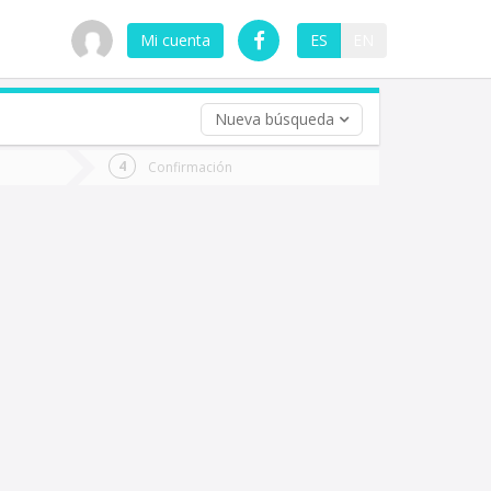
Mi cuenta
ES
EN
Nueva búsqueda
 (opcional)
Confirmación
ha
ta