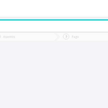
de quieres ir?
Ida
Vuelta
Asientos
Pago
*
Fec
lto Chelle
Fecha
de
de
Vuel
Ida