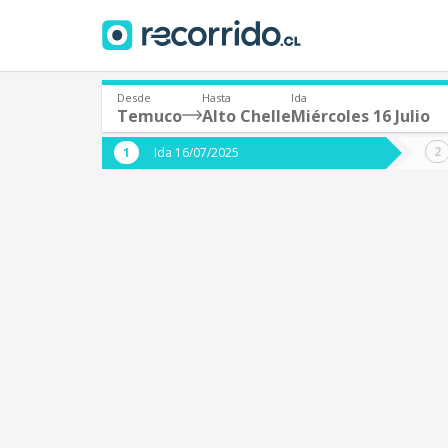
Desde
Hasta
Ida
Temuco
Alto Chelle
Miércoles 16 Julio
¿De dónde partes?
¿A dón
Ida 16/07/2025
*
*
Temuco
A
Origen
Destino