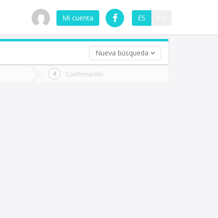
Mi cuenta
ES
EN
Nueva búsqueda
 (opcional)
Confirmación
ha
ta