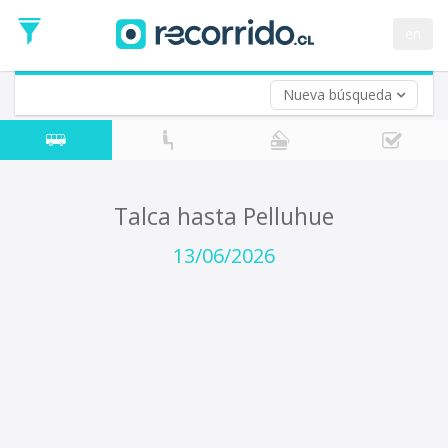
Fecha
de
en
Vuelta (opcional)
Ida
Fecha
de
Nueva búsqueda
Vuelta
Talca hasta Pelluhue
13/06/2026