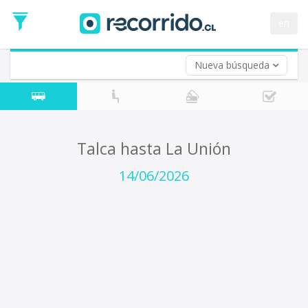
Fecha
de
en
Vuelta (opcional)
Ida
Fecha
de
Nueva búsqueda
Vuelta
Talca hasta La Unión
14/06/2026