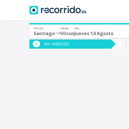
Desde
Hasta
Ida
Santiago
Vilcun
Jueves 14 Agosto
¿De dónde partes?
¿A dón
Ida 14/08/2025
*
*
Santiago
V
Origen
Destino