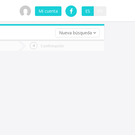
Mi cuenta
ES
EN
Nueva búsqueda
 (opcional)
Confirmación
ha
ta