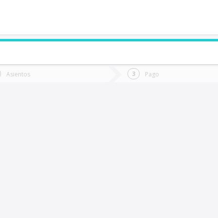
de quieres ir?
Ida
Vuelta
Asientos
Pago
*
Fec
ilcun
Fecha
de
de
Vuel
Ida