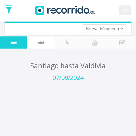
Fecha
de
en
Vuelta (opcional)
Ida
Fecha
de
Nueva búsqueda
Vuelta
Santiago hasta Valdivia
07/09/2024