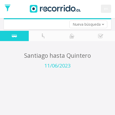
Fecha
de
en
Vuelta (opcional)
Ida
Fecha
de
Nueva búsqueda
Vuelta
Santiago hasta Quintero
11/06/2023