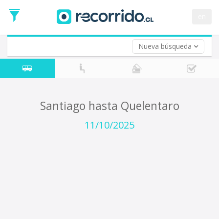
Fecha
de
en
Vuelta (opcional)
Ida
Fecha
de
Nueva búsqueda
Vuelta
Santiago hasta Quelentaro
11/10/2025