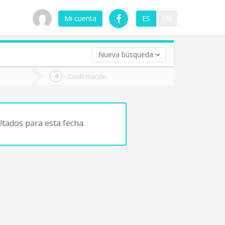
Mi cuenta
ES
EN
Nueva búsqueda
 (opcional)
Confirmación
ha
ta
tados para esta fecha.