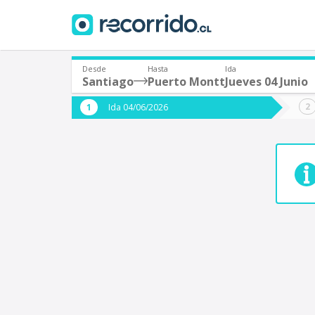
Desde
Hasta
Ida
Santiago
Puerto Montt
Jueves 04 Junio
¿De dónde partes?
¿A dón
Ida 04/06/2026
*
*
Santiago
P
Origen
Destino