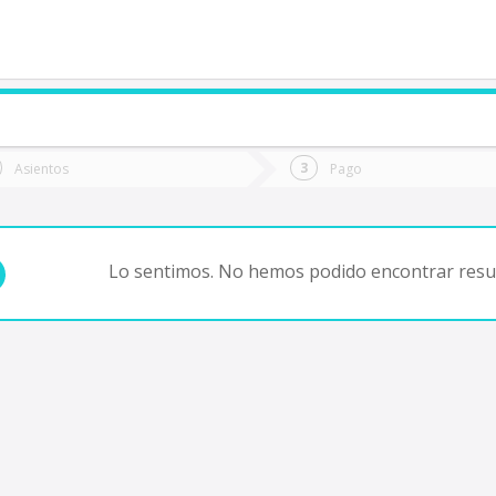
de quieres ir?
Ida
Vuelta
Asientos
Pago
*
Fec
uerto Montt
Fecha
de
de
Vuel
Ida
Lo sentimos. No hemos podido encontrar resul