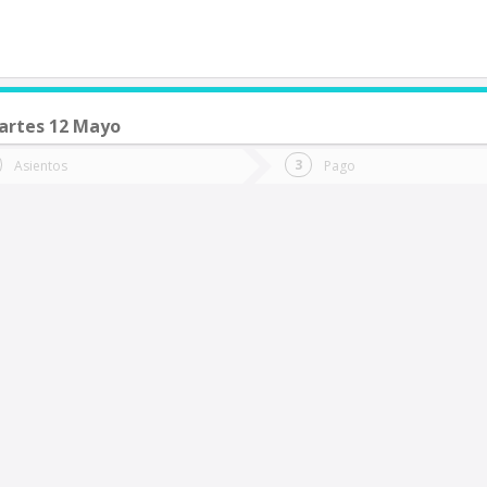
artes 12 Mayo
de quieres ir?
Ida
Vuelta
Asientos
Pago
*
Fec
Fecha
de
de
Vuel
Ida