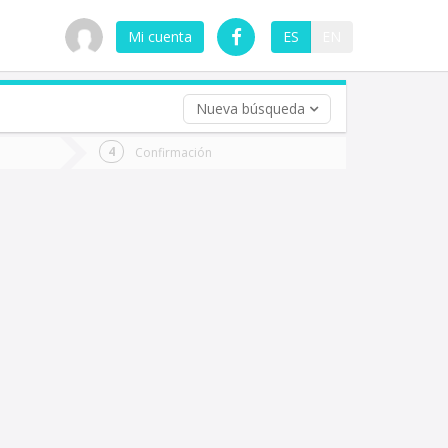
Mi cuenta
ES
EN
Nueva búsqueda
 (opcional)
Confirmación
ha
ta