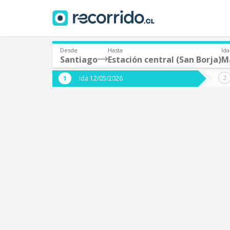
Desde
Hasta
Ida
Santiago
Estación central (San Borja)
M
¿De dónde partes?
¿A dón
Ida 12/05/2026
*
*
Santiago
Origen
Destino