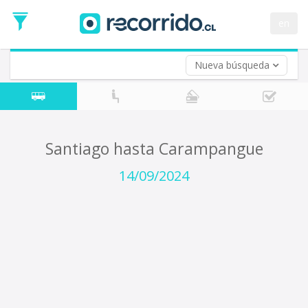
Fecha
de
en
Vuelta (opcional)
Ida
Fecha
de
Nueva búsqueda
Vuelta
Santiago hasta Carampangue
14/09/2024