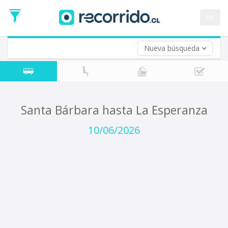
Fecha
de
en
Vuelta (opcional)
Ida
Fecha
de
Nueva búsqueda
Vuelta
Santa Bárbara hasta La Esperanza
10/06/2026