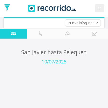
Fecha
de
en
Vuelta (opcional)
Ida
Fecha
de
Nueva búsqueda
Vuelta
San Javier hasta Pelequen
10/07/2025