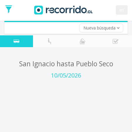
Fecha
de
en
Vuelta (opcional)
Ida
Fecha
de
Nueva búsqueda
Vuelta
San Ignacio hasta Pueblo Seco
10/05/2026