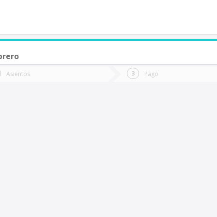
brero
de quieres ir?
Ida
Vuelta
Asientos
Pago
*
Fec
alcahuano
Fecha
de
de
Vuel
Ida