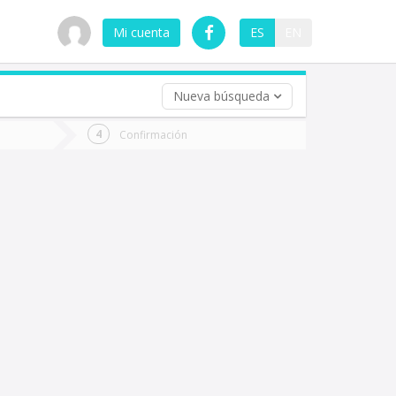
Mi cuenta
ES
EN
Nueva búsqueda
 (opcional)
Confirmación
ha
ta