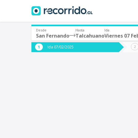
Desde
Hasta
Ida
San Fernando
Talcahuano
Viernes 07 Fe
¿De dónde partes?
¿A dón
Ida 07/02/2025
*
*
San Fernando
T
Origen
Destino