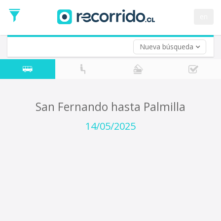
Fecha
de
en
Vuelta (opcional)
Ida
Fecha
de
Nueva búsqueda
Vuelta
San Fernando hasta Palmilla
14/05/2025