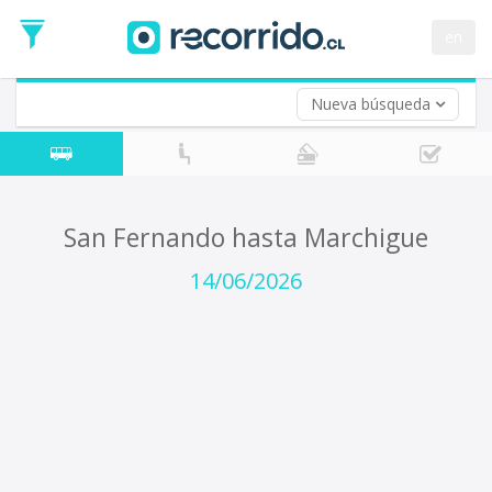
Fecha
de
en
Vuelta (opcional)
Ida
Fecha
de
Nueva búsqueda
Vuelta
San Fernando hasta Marchigue
14/06/2026