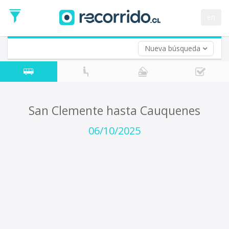
Fecha
de
en
Vuelta (opcional)
Ida
Fecha
de
Nueva búsqueda
Vuelta
San Clemente hasta Cauquenes
06/10/2025