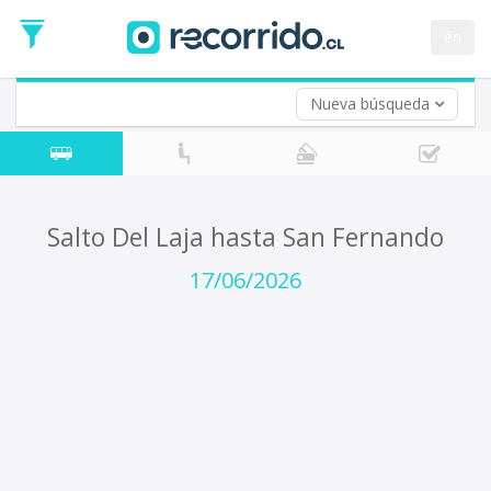
Fecha
de
en
Vuelta (opcional)
Ida
Fecha
de
Nueva búsqueda
Vuelta
Salto Del Laja hasta San Fernando
17/06/2026