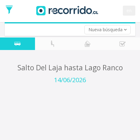
Fecha
de
en
Vuelta (opcional)
Ida
Fecha
de
Nueva búsqueda
Vuelta
Salto Del Laja hasta Lago Ranco
14/06/2026