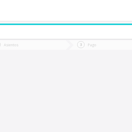
de quieres ir?
Ida
Vuelta
Asientos
Pago
*
Fec
alca
Fecha
de
de
Vuel
Ida