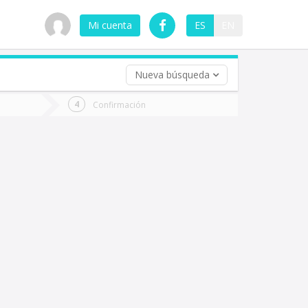
Mi cuenta
ES
EN
Nueva búsqueda
 (opcional)
Confirmación
ha
ta