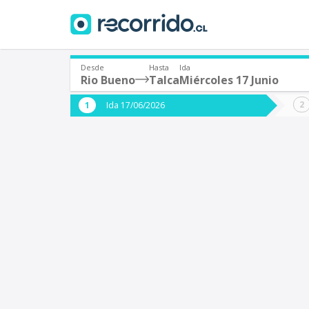
Desde
Hasta
Ida
Rio Bueno
Talca
Miércoles 17 Junio
¿De dónde partes?
¿A dón
Ida 17/06/2026
*
*
Rio Bueno
T
Origen
Destino