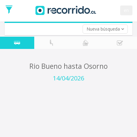
Fecha
de
en
Vuelta (opcional)
Ida
Fecha
de
Nueva búsqueda
Vuelta
Rio Bueno hasta Osorno
14/04/2026