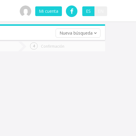
Mi cuenta
ES
EN
Nueva búsqueda
 (opcional)
Confirmación
ha
ta