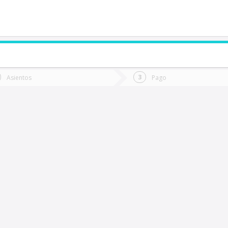
de quieres ir?
Ida
Vuelta
Asientos
Pago
*
Fec
ichilemu
Fecha
de
de
Vuel
Ida