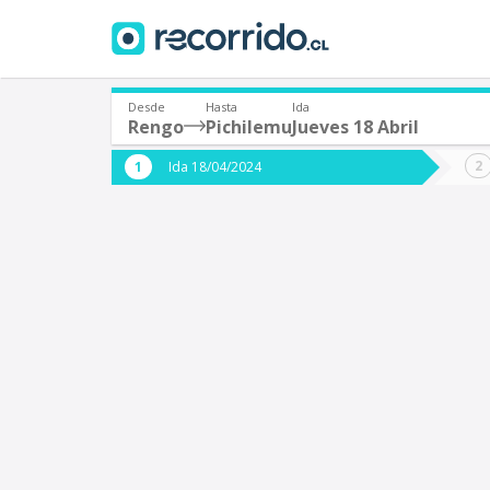
Desde
Hasta
Ida
Rengo
Pichilemu
Jueves 18 Abril
¿De dónde partes?
¿A dón
Ida 18/04/2024
*
*
Rengo
P
Origen
Destino