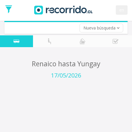
Fecha
de
en
Vuelta (opcional)
Ida
Fecha
de
Nueva búsqueda
Vuelta
Renaico hasta Yungay
17/05/2026