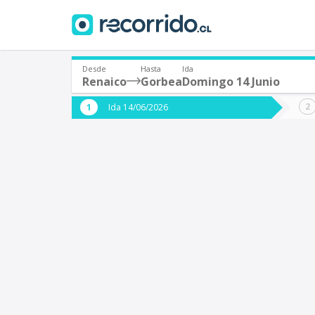
Desde
Hasta
Ida
Renaico
Gorbea
Domingo 14 Junio
¿De dónde partes?
¿A dón
Ida 14/06/2026
*
*
Renaico
Origen
Destino