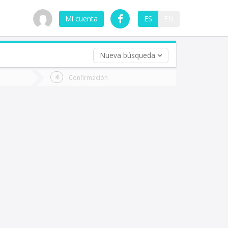
Mi cuenta
ES
EN
Nueva búsqueda
 (opcional)
Confirmación
ha
ta