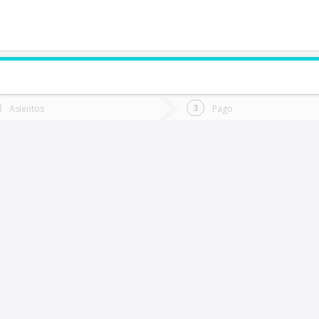
de quieres ir?
Ida
Vuelta
Asientos
Pago
*
Fec
Gorbea
Fecha
de
de
Vuel
Ida