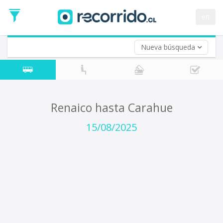
Fecha
de
en
Vuelta (opcional)
Ida
Fecha
de
Nueva búsqueda
Vuelta
Renaico hasta Carahue
15/08/2025