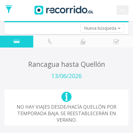
Fecha
de
en
Vuelta (opcional)
Ida
Fecha
de
Nueva búsqueda
Vuelta
Rancagua hasta Quellón
13/06/2026
NO HAY VIAJES DESDE/HACÍA QUELLÓN POR
TEMPORADA BAJA. SE REESTABLECERÁN EN
VERANO.