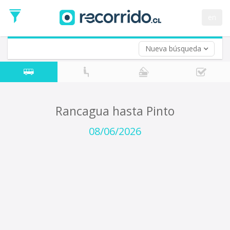
Fecha
de
en
Vuelta (opcional)
Ida
Fecha
de
Nueva búsqueda
Vuelta
Rancagua hasta Pinto
08/06/2026