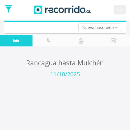
Fecha
de
en
Vuelta (opcional)
Ida
Fecha
de
Nueva búsqueda
Vuelta
Rancagua hasta Mulchén
11/10/2025