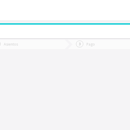
de quieres ir?
Ida
Vuelta
Asientos
Pago
*
Fec
as Cabras
Fecha
de
de
Vuel
Ida