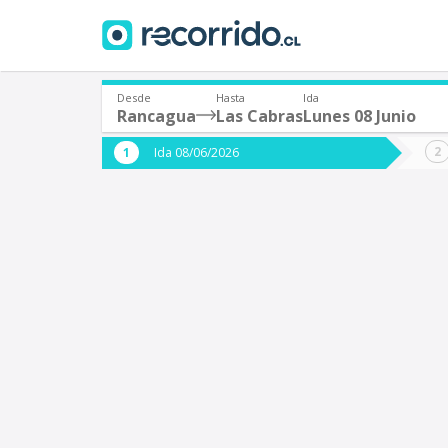
Desde
Hasta
Ida
Rancagua
Las Cabras
Lunes 08 Junio
¿De dónde partes?
¿A dón
Ida 08/06/2026
*
*
Rancagua
L
Origen
Destino