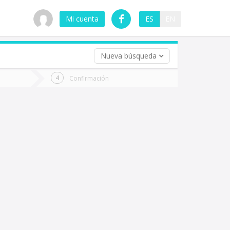
Mi cuenta
ES
EN
Nueva búsqueda
 (opcional)
Confirmación
ha
ta