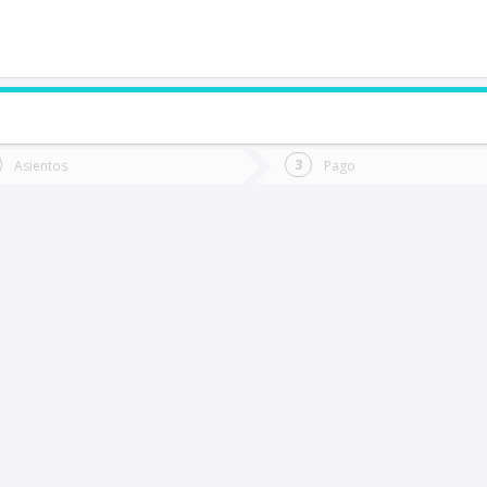
de quieres ir?
Ida
Vuelta
Asientos
Pago
*
Fec
ijeral
Fecha
de
de
Vuel
Ida