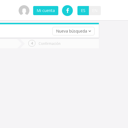
Mi cuenta
ES
EN
Nueva búsqueda
 (opcional)
Confirmación
ha
ta