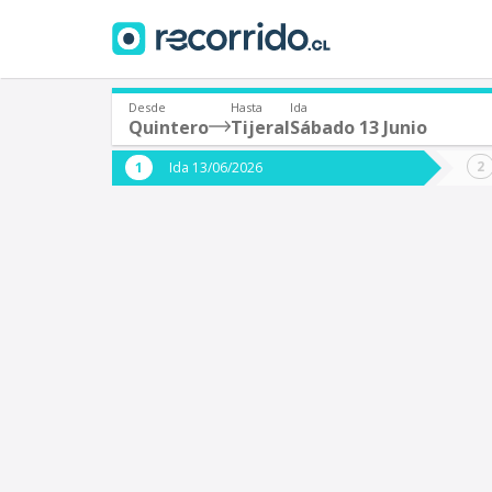
Desde
Hasta
Ida
Quintero
Tijeral
Sábado 13 Junio
¿De dónde partes?
¿A dón
Ida 13/06/2026
*
*
Quintero
T
Origen
Destino