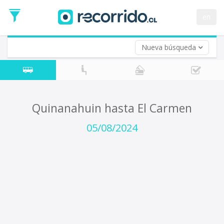
Fecha
de
en
Vuelta (opcional)
Ida
Fecha
de
Nueva búsqueda
Vuelta
Quinanahuin hasta El Carmen
05/08/2024