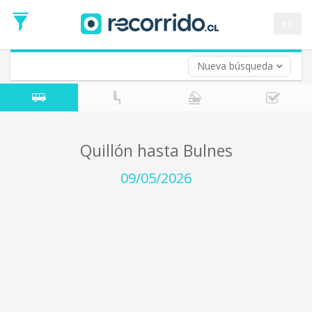
Fecha
de
en
Vuelta (opcional)
Ida
Fecha
de
Nueva búsqueda
Vuelta
Quillón hasta Bulnes
09/05/2026