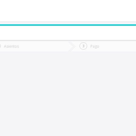
de quieres ir?
Ida
Vuelta
Asientos
Pago
*
Fec
afil
Fecha
de
de
Vuel
Ida