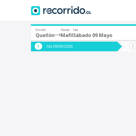
Desde
Hasta
Ida
Quellón
Mafil
Sábado 09 Mayo
¿De dónde partes?
¿A dón
Ida 09/05/2026
*
*
Quellón
M
Origen
Destino