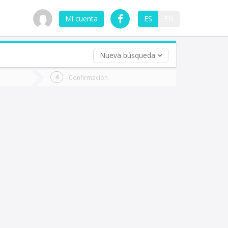
Mi cuenta
ES
EN
Nueva búsqueda
 (opcional)
Confirmación
ha
ta