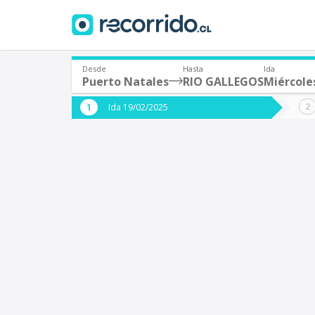
Desde
Hasta
Ida
Puerto Natales
RIO GALLEGOS
Miércole
¿De dónde partes?
¿A dón
Ida 19/02/2025
*
*
Puerto Natales
Origen
Destino