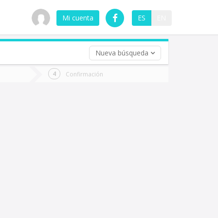
Mi cuenta
ES
EN
Nueva búsqueda
 (opcional)
Confirmación
ha
ta