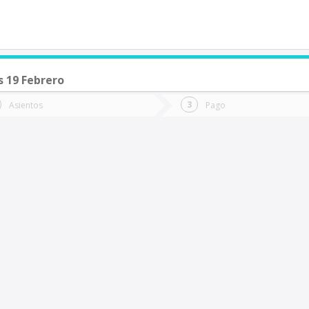
s 19 Febrero
de quieres ir?
Ida
Vuelta
Asientos
Pago
*
Fec
Fecha
de
de
Vuel
Ida