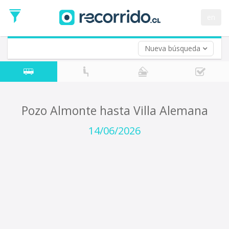
Fecha
de
en
Vuelta (opcional)
Ida
Fecha
de
Nueva búsqueda
Vuelta
Pozo Almonte hasta Villa Alemana
14/06/2026