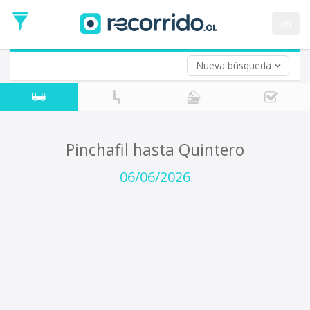
Fecha
de
en
Vuelta (opcional)
Ida
Fecha
de
Nueva búsqueda
Vuelta
Pinchafil hasta Quintero
06/06/2026