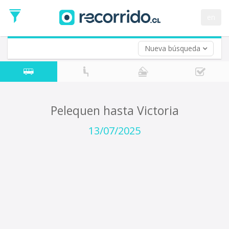
Fecha
de
en
Vuelta (opcional)
Ida
Fecha
de
Nueva búsqueda
Vuelta
Pelequen hasta Victoria
13/07/2025