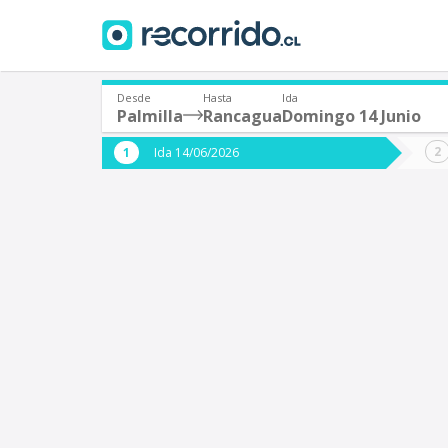
Desde
Hasta
Ida
Palmilla
Rancagua
Domingo 14 Junio
¿De dónde partes?
¿A dón
Ida 14/06/2026
*
*
Palmilla
Origen
Destino