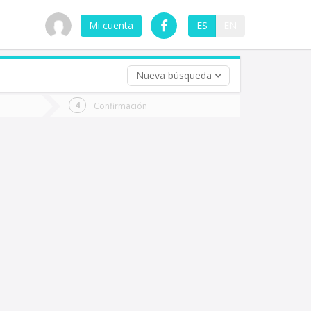
Mi cuenta
ES
EN
Nueva búsqueda
 (opcional)
Confirmación
ha
ta