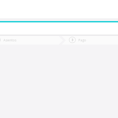
de quieres ir?
Ida
Vuelta
Asientos
Pago
*
Fec
Rancagua
Fecha
de
de
Vuel
Ida