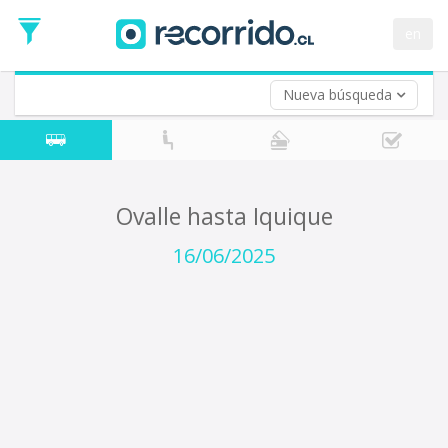
Fecha
de
en
Vuelta (opcional)
Ida
Fecha
de
Nueva búsqueda
Vuelta
Ovalle hasta Iquique
16/06/2025