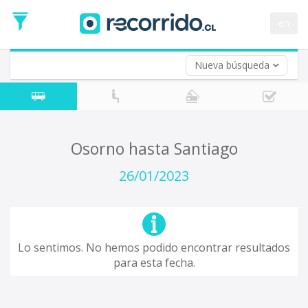
Fecha
de
en
Vuelta (opcional)
Ida
Fecha
de
Nueva búsqueda
Vuelta
Osorno hasta Santiago
26/01/2023
Lo sentimos. No hemos podido encontrar resultados
para esta fecha.