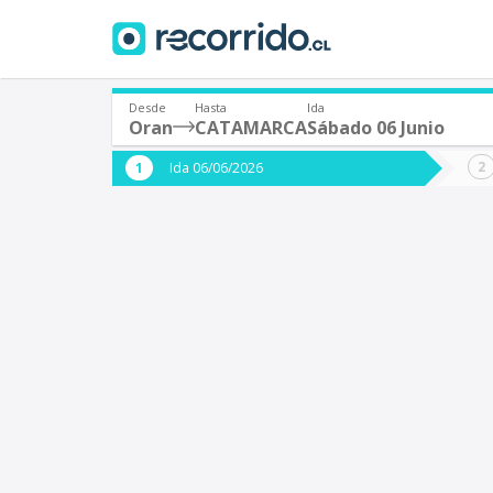
Desde
Hasta
Ida
Oran
CATAMARCA
Sábado 06 Junio
¿De dónde partes?
¿A dón
Ida 06/06/2026
*
*
Oran (Argentina)
Origen
Destino