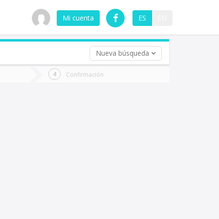
Mi cuenta
ES
EN
Nueva búsqueda
 (opcional)
Confirmación
ha
ta