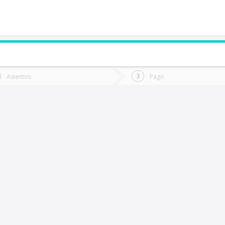
de quieres ir?
Ida
Vuelta
Asientos
Pago
*
Fec
Fecha
de
de
Vuel
Ida