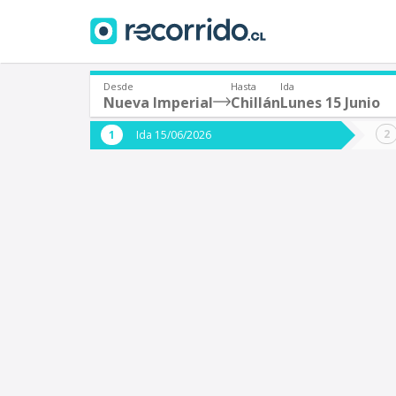
Desde
Hasta
Ida
Nueva Imperial
Chillán
Lunes 15 Junio
¿De dónde partes?
¿A dón
Ida 15/06/2026
*
*
Nueva Imperial
C
Origen
Destino