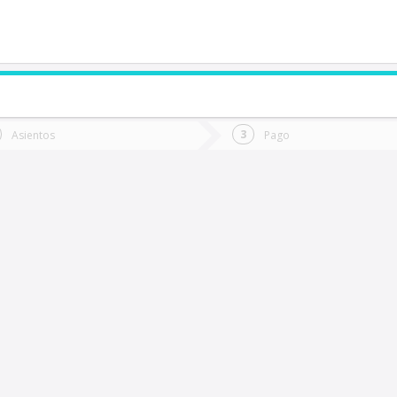
de quieres ir?
Ida
Vuelta
Asientos
Pago
*
Fec
hillán
Fecha
de
de
Vuel
Ida