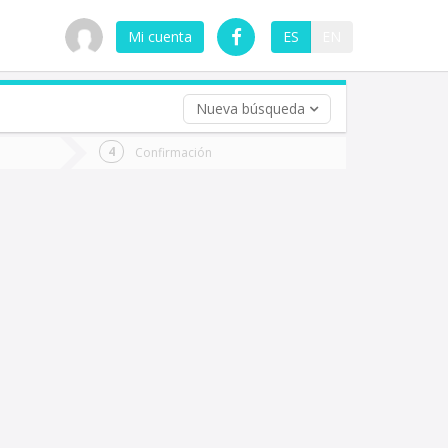
Mi cuenta
ES
EN
Nueva búsqueda
 (opcional)
Confirmación
ha
ta