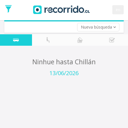
Fecha
de
en
Vuelta (opcional)
Ida
Fecha
de
Nueva búsqueda
Vuelta
Ninhue hasta Chillán
13/06/2026