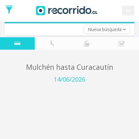
Fecha
de
en
Vuelta (opcional)
Ida
Fecha
de
Nueva búsqueda
Vuelta
Mulchén hasta Curacautín
14/06/2026