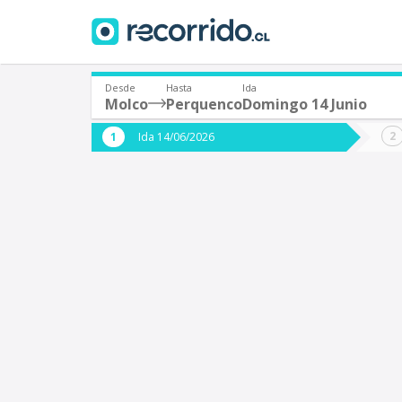
Desde
Hasta
Ida
Molco
Perquenco
Domingo 14 Junio
¿De dónde partes?
¿A dón
Ida 14/06/2026
*
*
Molco
P
Origen
Destino