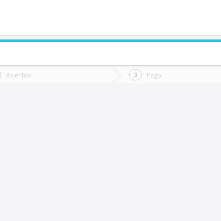
de quieres ir?
Ida
Vuelta
Asientos
Pago
*
Fec
erquenco
Fecha
de
de
Vuel
Ida