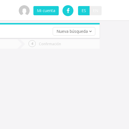
Mi cuenta
ES
EN
Nueva búsqueda
 (opcional)
Confirmación
ha
ta