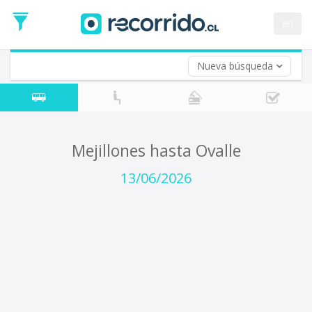
Fecha
de
en
Vuelta (opcional)
Ida
Fecha
de
Nueva búsqueda
Vuelta
Mejillones hasta Ovalle
13/06/2026